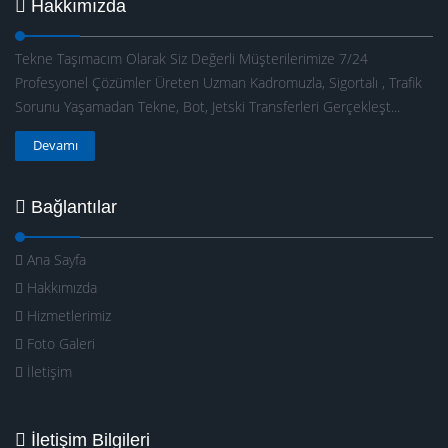
Hakkımızda
Tekne Taşımacım Olarak Siz Değerli Müşterilerimize 7/24
Profesyonel Çözümler Üreten Uzman Kadromuzla, Sigortalı , Trafik
Sorunu Yaşamadan Tekne, Bot, Jetski Transferleri Gerçekleşt...
Devamı
Bağlantılar
Ana Sayfa
Hakkımızda
Hizmetlerimiz
Foto Galeri
İletişim
İletişim Bilgileri